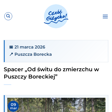
Przewiń
do
zawartości
📅 21 marca 2026
📍 Puszcza Borecka
Spacer „Od świtu do zmierzchu w
Puszczy Boreckiej”
09
mar