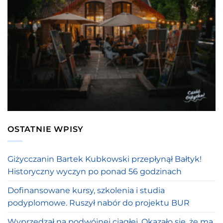
OSTATNIE WPISY
Giżycczanin Bartek Kubkowski przepłynął Bałtyk!
Historyczny wyczyn po ponad 56 godzinach
Dofinansowane kursy, szkolenia i studia
podyplomowe. Ruszył nabór do projektu BUR
Wyprzedzał na podwójnej ciągłej. Okazało się, że ma