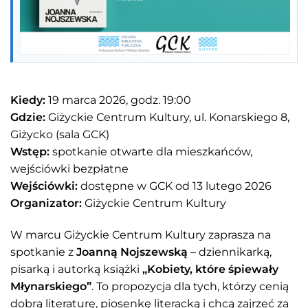
Kiedy:
19 marca 2026, godz. 19:00
Gdzie:
Giżyckie Centrum Kultury, ul. Konarskiego 8,
Giżycko (sala GCK)
Wstęp:
spotkanie otwarte dla mieszkańców,
wejściówki bezpłatne
Wejściówki:
dostępne w GCK od 13 lutego 2026
Organizator:
Giżyckie Centrum Kultury
W marcu Giżyckie Centrum Kultury zaprasza na
spotkanie z
Joanną Nojszewską
– dziennikarką,
pisarką i autorką książki
„Kobiety, które śpiewały
Młynarskiego”
. To propozycja dla tych, którzy cenią
dobrą literaturę, piosenkę literacką i chcą zajrzeć za