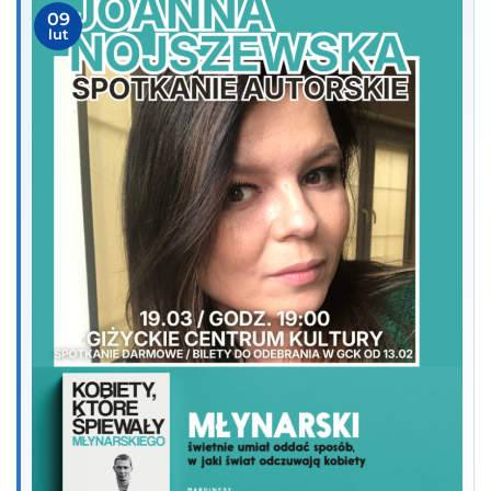
09
lut