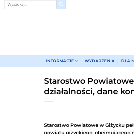
Przewiń
do
zawartości
INFORMACJE
WYDARZENIA
DLA 
Starostwo Powiatowe 
działalności, dane ko
Starostwo Powiatowe w Giżycku peł
powiatu giżyckiego, obejmującego m