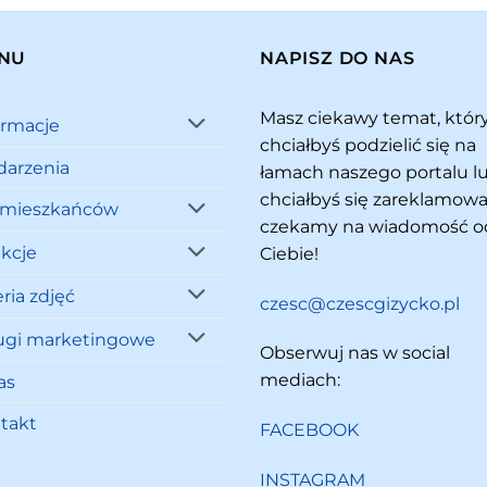
NU
NAPISZ DO NAS
Masz ciekawy temat, któ
ormacje
chciałbyś podzielić się na
arzenia
łamach naszego portalu l
chciałbyś się zareklamowa
 mieszkańców
czekamy na wiadomość o
akcje
Ciebie!
ria zdjęć
czesc@czescgizycko.pl
ugi marketingowe
Obserwuj nas w social
mediach:
as
takt
FACEBOOK
INSTAGRAM