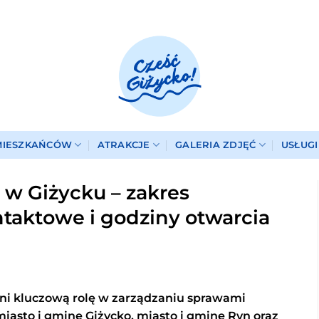
MIESZKAŃCÓW
ATRAKCJE
GALERIA ZDJĘĆ
USŁUG
w Giżycku – zakres
ntaktowe i godziny otwarcia
ni kluczową rolę w zarządzaniu sprawami
iasto i gminę Giżycko, miasto i gminę Ryn oraz