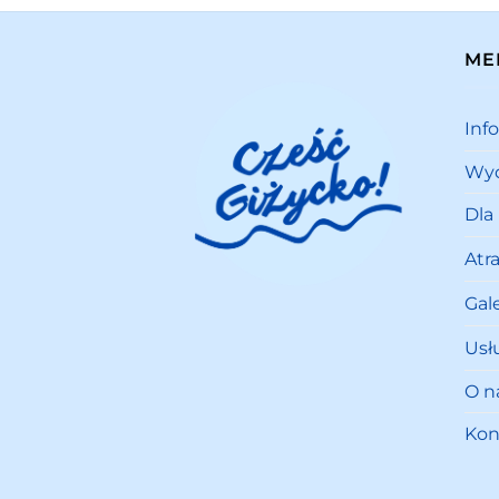
ME
Inf
Wyd
Dla
Atr
Gale
Usł
O n
Kon