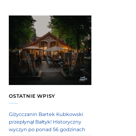
OSTATNIE WPISY
Giżycczanin Bartek Kubkowski
przepłynął Bałtyk! Historyczny
wyczyn po ponad 56 godzinach