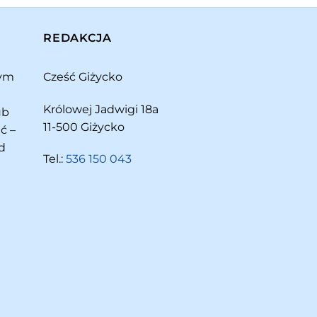
REDAKCJA
rym
Cześć Giżycko
Królowej Jadwigi 18a
ub
11-500 Giżycko
ć –
d
Tel.:
536 150 043