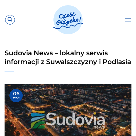
Przewiń
do
zawartości
Sudovia News – lokalny serwis
informacji z Suwalszczyzny i Podlasia
06
cze