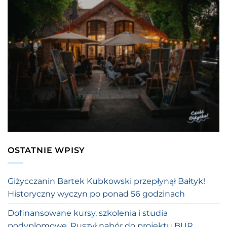
OSTATNIE WPISY
Giżycczanin Bartek Kubkowski przepłynął Bałtyk!
Historyczny wyczyn po ponad 56 godzinach
Dofinansowane kursy, szkolenia i studia
podyplomowe. Ruszył nabór do projektu BUR