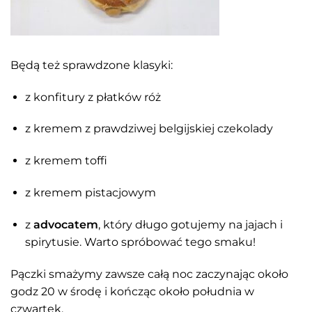
Będą też sprawdzone klasyki:
z konfitury z płatków róż
z kremem z prawdziwej belgijskiej czekolady
z kremem toffi
z kremem pistacjowym
z
advocatem
, który długo gotujemy na jajach i
spirytusie. Warto spróbować tego smaku!
Pączki smażymy zawsze całą noc zaczynając około
godz 20 w środę i kończąc około południa w
czwartek.