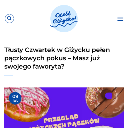
Przewiń
do
zawartości
Tłusty Czwartek w Giżycku pełen
pączkowych pokus – Masz już
swojego faworyta?
09
lut