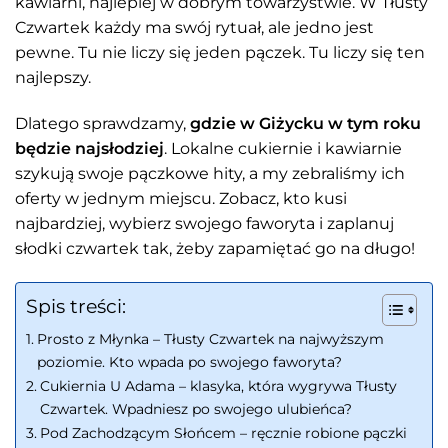
kawiarni, najlepiej w dobrym towarzystwie. W Tłusty
Czwartek każdy ma swój rytuał, ale jedno jest
pewne. Tu nie liczy się jeden pączek. Tu liczy się ten
najlepszy.
Dlatego sprawdzamy,
gdzie w Giżycku w tym roku
będzie najsłodziej
. Lokalne cukiernie i kawiarnie
szykują swoje pączkowe hity, a my zebraliśmy ich
oferty w jednym miejscu. Zobacz, kto kusi
najbardziej, wybierz swojego faworyta i zaplanuj
słodki czwartek tak, żeby zapamiętać go na długo!
Spis treści:
Prosto z Młynka – Tłusty Czwartek na najwyższym
poziomie. Kto wpada po swojego faworyta?
Cukiernia U Adama – klasyka, która wygrywa Tłusty
Czwartek. Wpadniesz po swojego ulubieńca?
Pod Zachodzącym Słońcem – ręcznie robione pączki