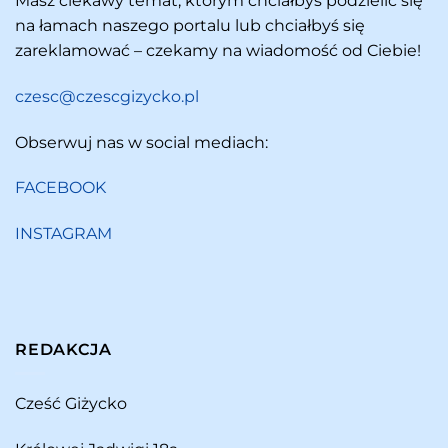
Masz ciekawy temat, którym chciałbyś podzielić się
na łamach naszego portalu lub chciałbyś się
zareklamować – czekamy na wiadomość od Ciebie!
czesc@czescgizycko.pl
Obserwuj nas w social mediach:
FACEBOOK
INSTAGRAM
REDAKCJA
Cześć Giżycko