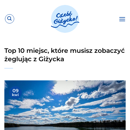
Przewiń
do
zawartości
Top 10 miejsc, które musisz zobaczyć
żeglując z Giżycka
09
kwi