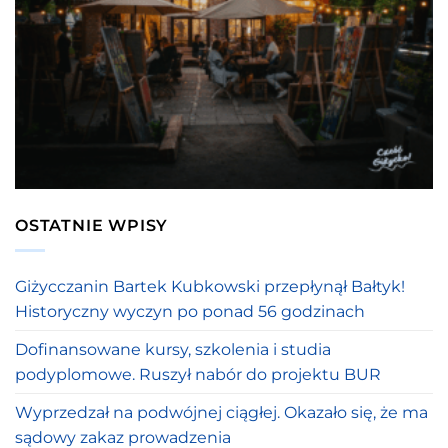
OSTATNIE WPISY
Giżycczanin Bartek Kubkowski przepłynął Bałtyk!
Historyczny wyczyn po ponad 56 godzinach
Dofinansowane kursy, szkolenia i studia
podyplomowe. Ruszył nabór do projektu BUR
Wyprzedzał na podwójnej ciągłej. Okazało się, że ma
sądowy zakaz prowadzenia