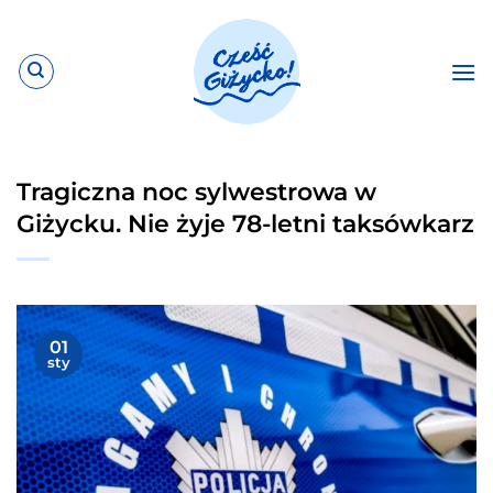
Przewiń
do
zawartości
Tragiczna noc sylwestrowa w
Giżycku. Nie żyje 78-letni taksówkarz
01
sty