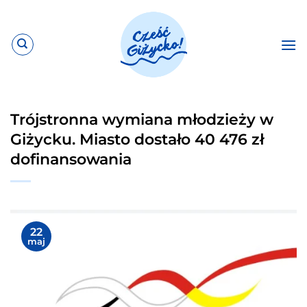
Przewiń
do
zawartości
Trójstronna wymiana młodzieży w
Giżycku. Miasto dostało 40 476 zł
dofinansowania
22
maj