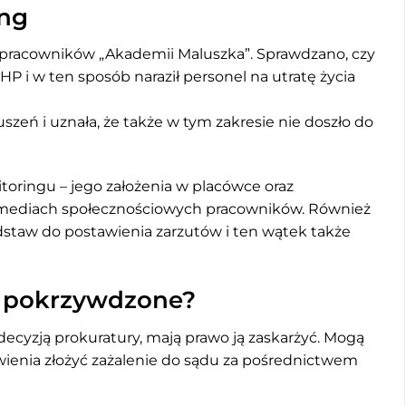
ing
 pracowników „Akademii Maluszka”. Sprawdzano, czy
HP i w ten sposób naraził personel na utratę życia
uszeń i uznała, że także w tym zakresie nie doszło do
toringu – jego założenia w placówce oraz
 mediach społecznościowych pracowników. Również
odstaw do postawienia zarzutów i ten wątek także
y pokrzywdzone?
decyzją prokuratury, mają prawo ją zaskarżyć. Mogą
wienia złożyć zażalenie do sądu za pośrednictwem