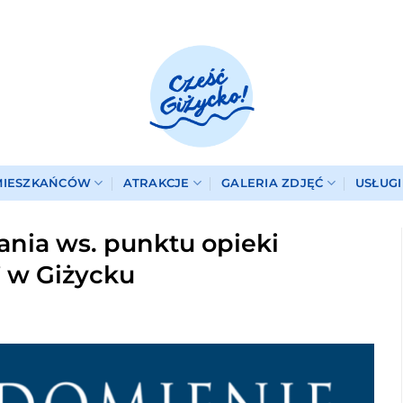
MIESZKAŃCÓW
ATRAKCJE
GALERIA ZDJĘĆ
USŁUG
nia ws. punktu opieki
 w Giżycku