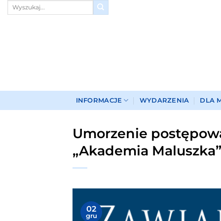
Przewiń
do
zawartości
INFORMACJE
WYDARZENIA
DLA 
Umorzenie postępowa
„Akademia Maluszka”
02
gru