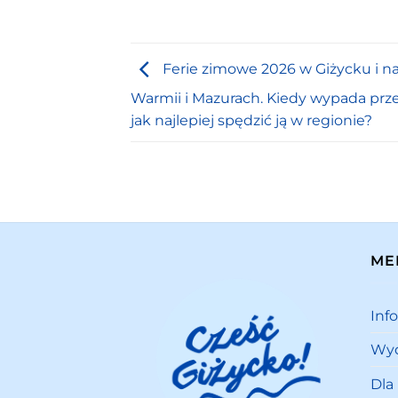
Ferie zimowe 2026 w Giżycku i n
Warmii i Mazurach. Kiedy wypada prze
jak najlepiej spędzić ją w regionie?
ME
Inf
Wyd
Dla