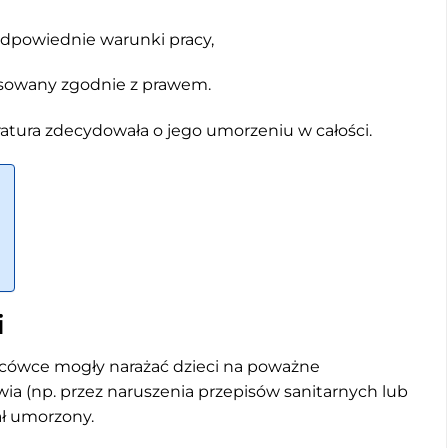
odpowiednie warunki pracy,
osowany zgodnie z prawem.
tura zdecydowała o jego umorzeniu w całości.
i
lacówce mogły narażać dzieci na poważne
wia (np. przez naruszenia przepisów sanitarnych lub
ł umorzony.