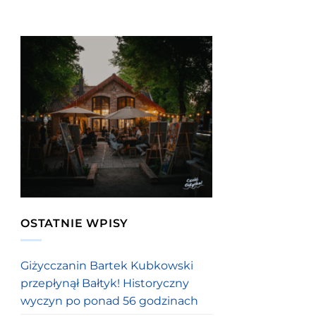
OSTATNIE WPISY
Giżycczanin Bartek Kubkowski
przepłynął Bałtyk! Historyczny
wyczyn po ponad 56 godzinach