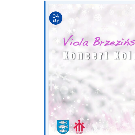
04
sty