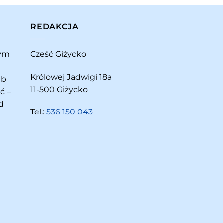
REDAKCJA
rym
Cześć Giżycko
Królowej Jadwigi 18a
ub
11-500 Giżycko
ć –
d
Tel.:
536 150 043