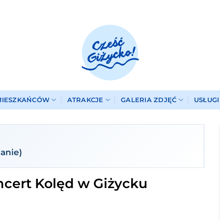
MIESZKAŃCÓW
ATRAKCJE
GALERIA ZDJĘĆ
USŁUG
janie)
ncert Kolęd w Giżycku