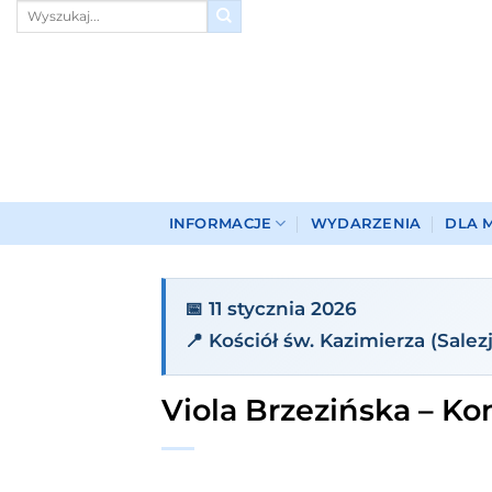
Przewiń
do
zawartości
INFORMACJE
WYDARZENIA
DLA 
📅 11 stycznia 2026
📍 Kościół św. Kazimierza (Salez
Viola Brzezińska – Ko