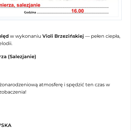
olęd
w wykonaniu
Violi Brzezińskiej
— pełen ciepła,
lodii.
rza (Salezjanie)
ożonarodzeniową atmosferę i spędzić ten czas w
zobaczenia!
WSKA