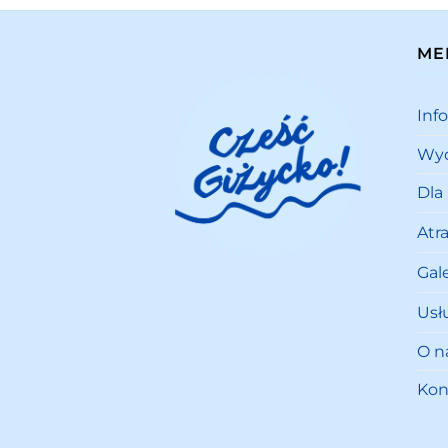
ME
Inf
Wyd
Dla
Atr
Gale
Usł
O n
Kon