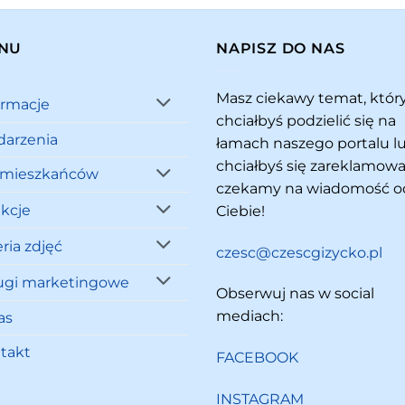
NU
NAPISZ DO NAS
Masz ciekawy temat, któ
ormacje
chciałbyś podzielić się na
arzenia
łamach naszego portalu l
chciałbyś się zareklamowa
 mieszkańców
czekamy na wiadomość o
akcje
Ciebie!
ria zdjęć
czesc@czescgizycko.pl
ugi marketingowe
Obserwuj nas w social
mediach:
as
takt
FACEBOOK
INSTAGRAM