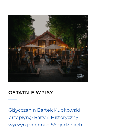
OSTATNIE WPISY
Giżycczanin Bartek Kubkowski
przepłynął Bałtyk! Historyczny
wyczyn po ponad 56 godzinach