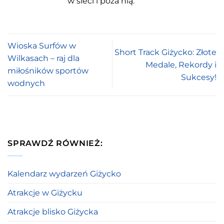
w sieci i poza nią.
Wioska Surfów w
Short Track Giżycko: Złote
Wilkasach – raj dla
Medale, Rekordy i
miłośników sportów
Sukcesy!
wodnych
SPRAWDŹ RÓWNIEŻ:
Kalendarz wydarzeń Giżycko
Atrakcje w Giżycku
Atrakcje blisko Giżycka