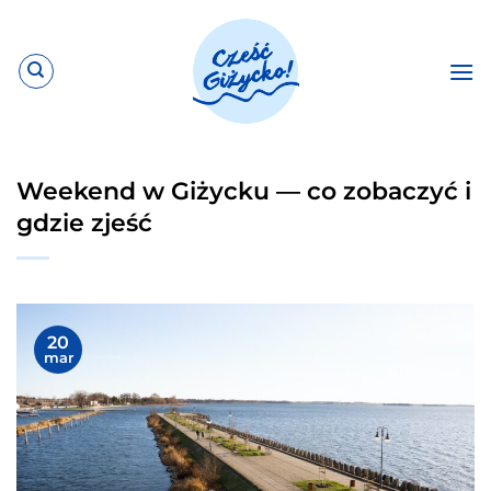
Przewiń
do
zawartości
Weekend w Giżycku — co zobaczyć i
gdzie zjeść
20
mar