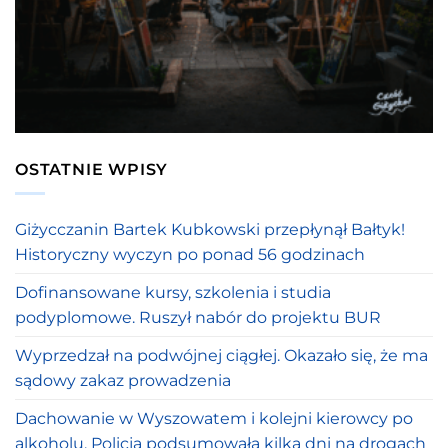
OSTATNIE WPISY
Giżycczanin Bartek Kubkowski przepłynął Bałtyk!
Historyczny wyczyn po ponad 56 godzinach
Dofinansowane kursy, szkolenia i studia
podyplomowe. Ruszył nabór do projektu BUR
Wyprzedzał na podwójnej ciągłej. Okazało się, że ma
sądowy zakaz prowadzenia
Dachowanie w Wyszowatem i kolejni kierowcy po
alkoholu. Policja podsumowała kilka dni na drogach