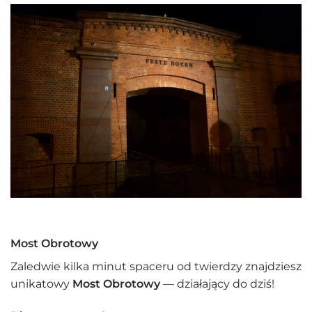
Most Obrotowy
Zaledwie kilka minut spaceru od twierdzy znajdziesz
unikatowy
Most Obrotowy
— działający do dziś!