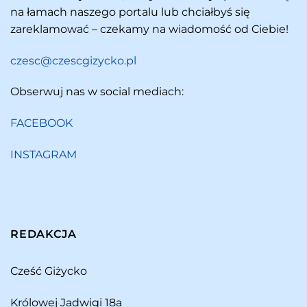
na łamach naszego portalu lub chciałbyś się
zareklamować – czekamy na wiadomość od Ciebie!
czesc@czescgizycko.pl
Obserwuj nas w social mediach:
FACEBOOK
INSTAGRAM
REDAKCJA
Cześć Giżycko
Królowej Jadwigi 18a