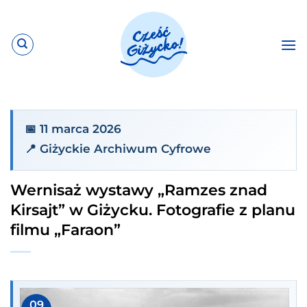
Przewiń
do
zawartości
📅 11 marca 2026
📍 Giżyckie Archiwum Cyfrowe
Wernisaż wystawy „Ramzes znad
Kirsajt” w Giżycku. Fotografie z planu
filmu „Faraon”
09