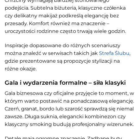
Chrzciny wymagają bardziej stonowanego
podejścia. Subtelna biżuteria, klasyczne czółenka
czy delikatny makijaż podkreślą elegancję bez
przesady. Komfort również ma znaczenie –
uroczystości rodzinne często trwają wiele godzin.
Inspiracje dopasowane do różnych scenariuszy
można znaleźć w serwisach takich jak
Strefa Ślubu
,
gdzie prezentowane są propozycje stylizacji na
różne okazje.
Gala i wydarzenia formalne – siła klasyki
Gala biznesowa czy oficjalne przyjęcie to moment, w
którym warto postawić na ponadczasową elegancję.
Czerń, granat, bordo lub szarość sprawdzą się niemal
zawsze. Długa suknia, elegancki kombinezon czy
klasyczny smoking budują profesjonalny wizerunek.
Detale mają ogromne znaczenie. Zadbane buty,