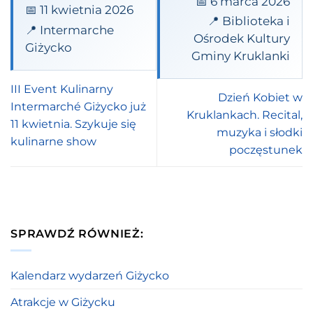
📅 6 marca 2026
📅 11 kwietnia 2026
📍 Biblioteka i
📍 Intermarche
Ośrodek Kultury
Giżycko
Gminy Kruklanki
III Event Kulinarny
Dzień Kobiet w
Intermarché Giżycko już
Kruklankach. Recital,
11 kwietnia. Szykuje się
muzyka i słodki
kulinarne show
poczęstunek
SPRAWDŹ RÓWNIEŻ:
Kalendarz wydarzeń Giżycko
Atrakcje w Giżycku