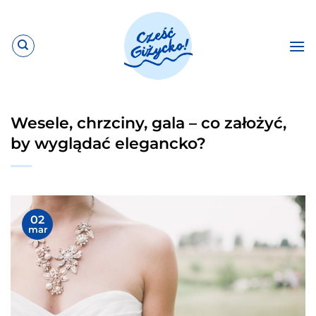
Przewiń
do
zawartości
Wesele, chrzciny, gala – co założyć,
by wyglądać elegancko?
02
mar