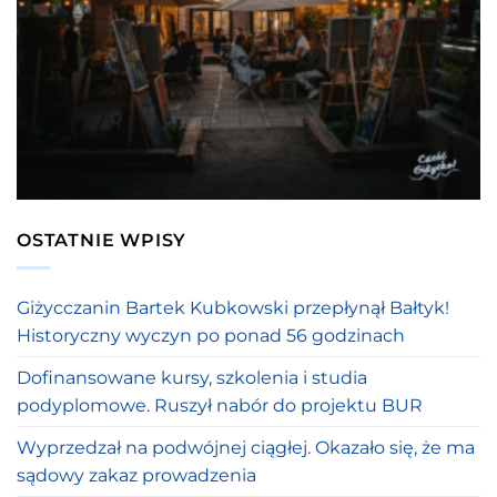
OSTATNIE WPISY
Giżycczanin Bartek Kubkowski przepłynął Bałtyk!
Historyczny wyczyn po ponad 56 godzinach
Dofinansowane kursy, szkolenia i studia
podyplomowe. Ruszył nabór do projektu BUR
Wyprzedzał na podwójnej ciągłej. Okazało się, że ma
sądowy zakaz prowadzenia