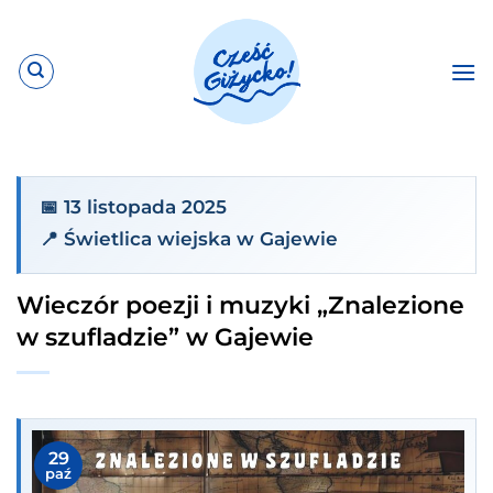
Przewiń
do
zawartości
📅 13 listopada 2025
📍 Świetlica wiejska w Gajewie
Wieczór poezji i muzyki „Znalezione
w szufladzie” w Gajewie
29
paź