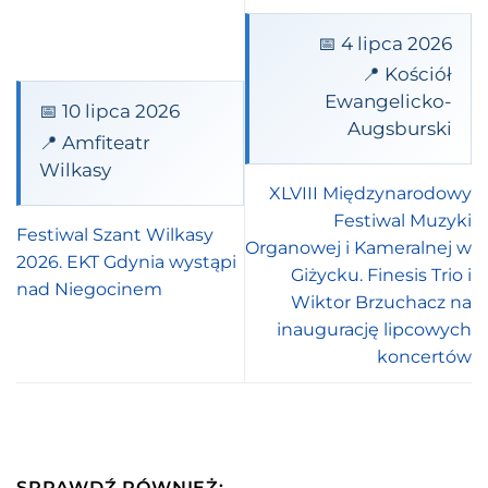
📅 4 lipca 2026
📍 Kościół
Ewangelicko-
📅 10 lipca 2026
Augsburski
📍 Amfiteatr
Wilkasy
XLVIII Międzynarodowy
Festiwal Muzyki
Festiwal Szant Wilkasy
Organowej i Kameralnej w
2026. EKT Gdynia wystąpi
Giżycku. Finesis Trio i
nad Niegocinem
Wiktor Brzuchacz na
inaugurację lipcowych
koncertów
SPRAWDŹ RÓWNIEŻ: