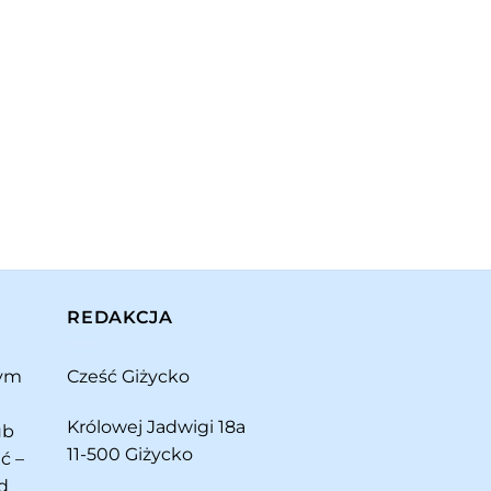
REDAKCJA
rym
Cześć Giżycko
Królowej Jadwigi 18a
ub
11-500 Giżycko
ć –
d