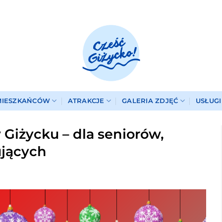
MIESZKAŃCÓW
ATRAKCJE
GALERIA ZDJĘĆ
USŁUG
 Giżycku – dla seniorów,
ujących