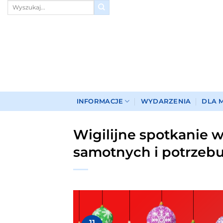
Przewiń
do
zawartości
INFORMACJE
WYDARZENIA
DLA 
Wigilijne spotkanie w
samotnych i potrzeb
11