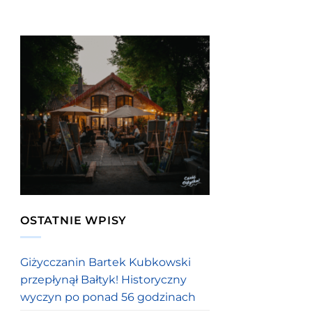
OSTATNIE WPISY
Giżycczanin Bartek Kubkowski
przepłynął Bałtyk! Historyczny
wyczyn po ponad 56 godzinach