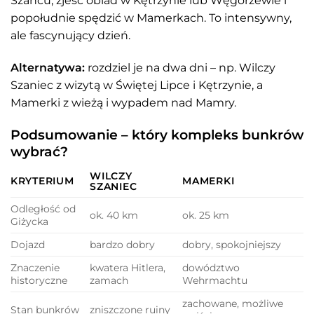
Szańcu, zjeść obiad w Kętrzynie lub Węgorzewie i
popołudnie spędzić w Mamerkach. To intensywny,
ale fascynujący dzień.
Alternatywa:
rozdziel je na dwa dni – np. Wilczy
Szaniec z wizytą w Świętej Lipce i Kętrzynie, a
Mamerki z wieżą i wypadem nad Mamry.
Podsumowanie – który kompleks bunkrów
wybrać?
WILCZY
KRYTERIUM
MAMERKI
SZANIEC
Odległość od
ok. 40 km
ok. 25 km
Giżycka
Dojazd
bardzo dobry
dobry, spokojniejszy
Znaczenie
kwatera Hitlera,
dowództwo
historyczne
zamach
Wehrmachtu
zachowane, możliwe
Stan bunkrów
zniszczone ruiny