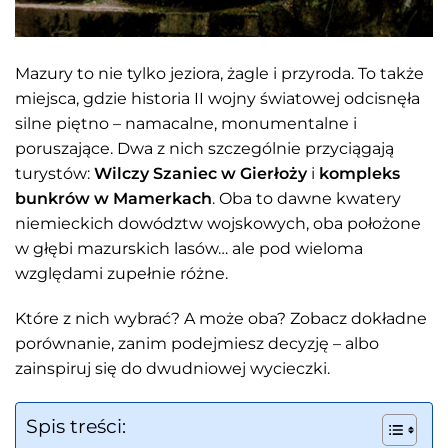
Mazury to nie tylko jeziora, żagle i przyroda. To także
miejsca, gdzie historia II wojny światowej odcisnęła
silne piętno – namacalne, monumentalne i
poruszające. Dwa z nich szczególnie przyciągają
turystów:
Wilczy Szaniec w Gierłoży
i
kompleks
bunkrów w Mamerkach
. Oba to dawne kwatery
niemieckich dowództw wojskowych, oba położone
w głębi mazurskich lasów… ale pod wieloma
względami zupełnie różne.
Które z nich wybrać? A może oba? Zobacz dokładne
porównanie, zanim podejmiesz decyzję – albo
zainspiruj się do dwudniowej wycieczki.
Spis treści: