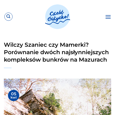
Przewiń
do
zawartości
Wilczy Szaniec czy Mamerki?
Porównanie dwóch najsłynniejszych
kompleksów bunkrów na Mazurach
05
kwi