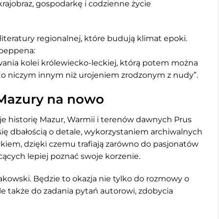
krajobraz, gospodarkę i codzienne życie
literatury regionalnej, które budują klimat epoki.
Toeppena:
wania kolei królewiecko-leckiej, którą potem można
t to niczym innym niż urojeniem zrodzonym z nudy”.
 Mazury na nowo
e historię Mazur, Warmii i terenów dawnych Prus
się dbałością o detale, wykorzystaniem archiwalnych
ykiem, dzięki czemu trafiają zarówno do pasjonatów
hcących lepiej poznać swoje korzenie.
kowski. Będzie to okazja nie tylko do rozmowy o
 ale także do zadania pytań autorowi, zdobycia