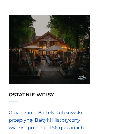
OSTATNIE WPISY
Giżycczanin Bartek Kubkowski
przepłynął Bałtyk! Historyczny
wyczyn po ponad 56 godzinach