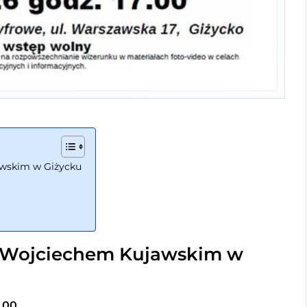
awskim w Giżycku
z Wojciechem Kujawskim w
7.00