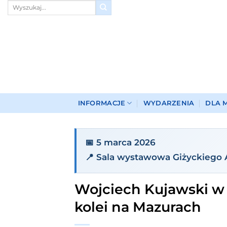
Przewiń
do
zawartości
INFORMACJE
WYDARZENIA
DLA 
📅 5 marca 2026
📍 Sala wystawowa Giżyckiego
Wojciech Kujawski w G
kolei na Mazurach