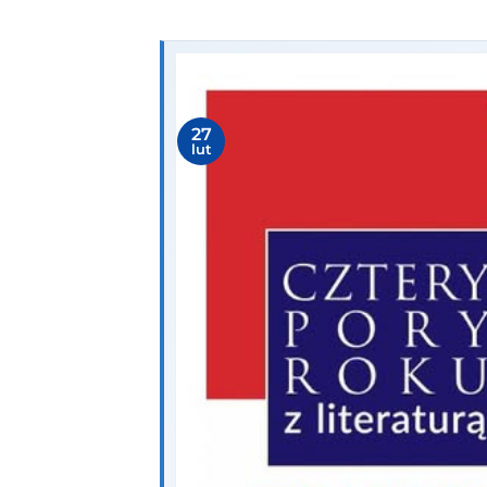
27
lut