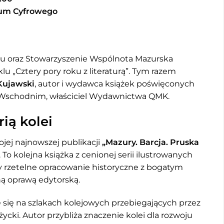
wum Cyfrowego
cku oraz Stowarzyszenie Wspólnota Mazurska
lu „Cztery pory roku z literaturą”. Tym razem
Kujawski
, autor i wydawca książek poświęconych
Wschodnim, właściciel Wydawnictwa QMK.
ią kolei
jej najnowszej publikacji
„Mazury. Barcja. Pruska
. To kolejna książka z cenionej serii ilustrowanych
y rzetelne opracowanie historyczne z bogatym
ną oprawą edytorską.
e się na szlakach kolejowych przebiegających przez
ycki. Autor przybliża znaczenie kolei dla rozwoju