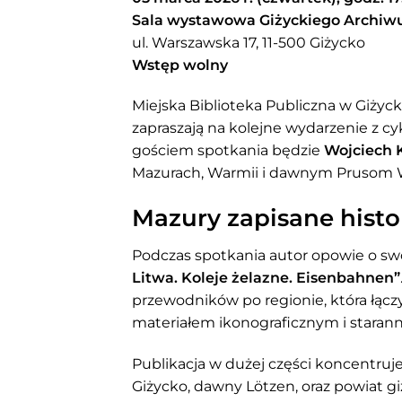
Sala wystawowa Giżyckiego Archi
ul. Warszawska 17, 11-500 Giżycko
Wstęp wolny
Miejska Biblioteka Publiczna w Giży
zapraszają na kolejne wydarzenie z cyk
gościem spotkania będzie
Wojciech 
Mazurach, Warmii i dawnym Prusom 
Mazury zapisane histor
Podczas spotkania autor opowie o swo
Litwa. Koleje żelazne. Eisenbahnen”
przewodników po regionie, która łącz
materiałem ikonograficznym i staran
Publikacja w dużej części koncentruj
Giżycko, dawny Lötzen, oraz powiat giż