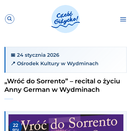
Przewiń
do
zawartości
📅 24 stycznia 2026
📍 Ośrodek Kultury w Wydminach
„Wróć do Sorrento” – recital o życiu
Anny German w Wydminach
22
gru