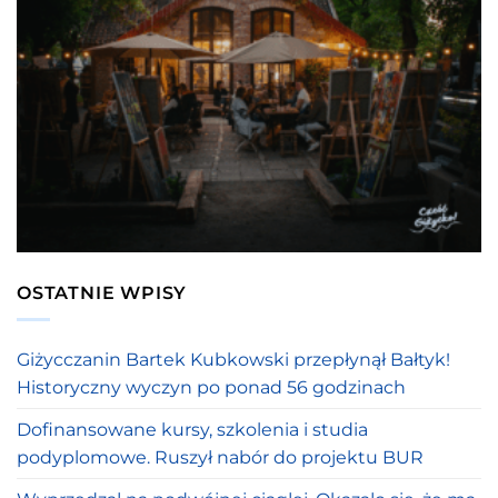
OSTATNIE WPISY
Giżycczanin Bartek Kubkowski przepłynął Bałtyk!
Historyczny wyczyn po ponad 56 godzinach
Dofinansowane kursy, szkolenia i studia
podyplomowe. Ruszył nabór do projektu BUR