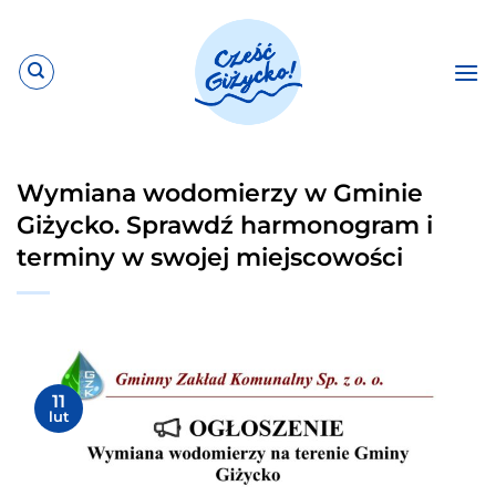
Przewiń
do
zawartości
Wymiana wodomierzy w Gminie
Giżycko. Sprawdź harmonogram i
terminy w swojej miejscowości
11
lut