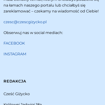
na łamach naszego portalu lub chciałbyś się
zareklamować – czekamy na wiadomość od Ciebie!
czesc@czescgizycko.pl
Obserwuj nas w social mediach:
FACEBOOK
INSTAGRAM
REDAKCJA
Cześć Giżycko
Królowej Jadwigi 18a