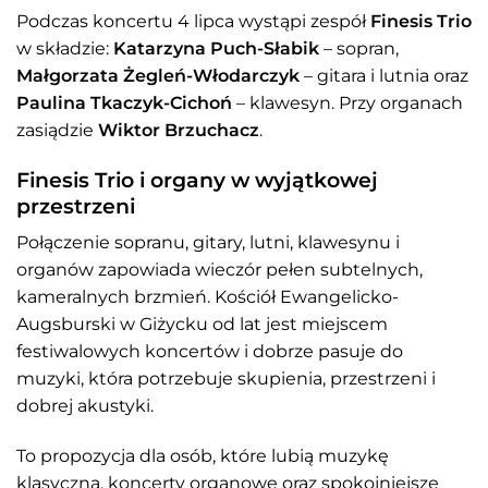
Podczas koncertu 4 lipca wystąpi zespół
Finesis Trio
w składzie:
Katarzyna Puch-Słabik
– sopran,
Małgorzata Żegleń-Włodarczyk
– gitara i lutnia oraz
Paulina Tkaczyk-Cichoń
– klawesyn. Przy organach
zasiądzie
Wiktor Brzuchacz
.
Finesis Trio i organy w wyjątkowej
przestrzeni
Połączenie sopranu, gitary, lutni, klawesynu i
organów zapowiada wieczór pełen subtelnych,
kameralnych brzmień. Kościół Ewangelicko-
Augsburski w Giżycku od lat jest miejscem
festiwalowych koncertów i dobrze pasuje do
muzyki, która potrzebuje skupienia, przestrzeni i
dobrej akustyki.
To propozycja dla osób, które lubią muzykę
klasyczną, koncerty organowe oraz spokojniejsze