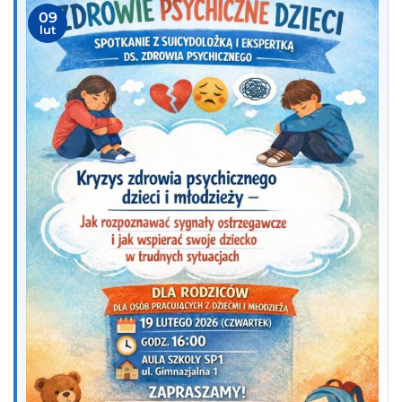
09
lut