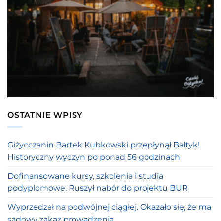
OSTATNIE WPISY
Giżycczanin Bartek Kubkowski przepłynął Bałtyk!
Historyczny wyczyn po ponad 56 godzinach
Dofinansowane kursy, szkolenia i studia
podyplomowe. Ruszył nabór do projektu BUR
Wyprzedzał na podwójnej ciągłej. Okazało się, że ma
sądowy zakaz prowadzenia