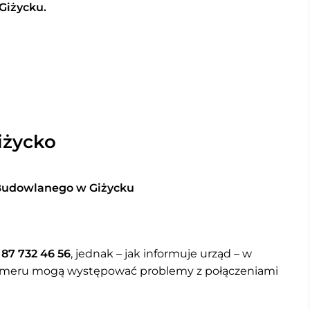
Giżycku.
iżycko
Budowlanego w Giżycku
:
87 732 46 56
, jednak – jak informuje urząd – w
numeru mogą występować problemy z połączeniami