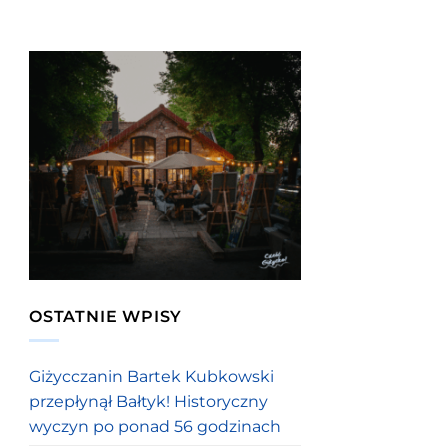
OSTATNIE WPISY
Giżycczanin Bartek Kubkowski
przepłynął Bałtyk! Historyczny
wyczyn po ponad 56 godzinach