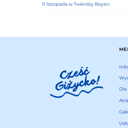
11 listopada w Twierdzy Boyen
ME
Inf
Wyd
Dla
Atr
Gale
Usł