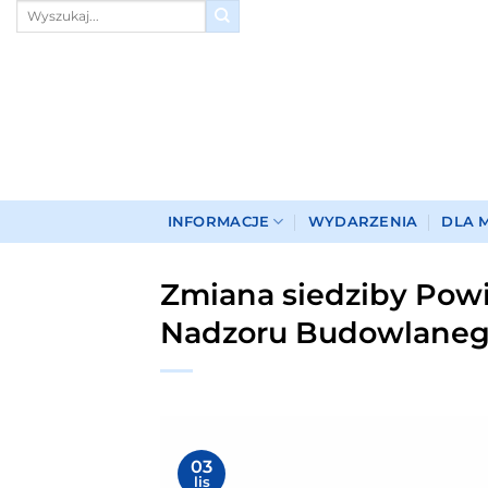
Przewiń
do
zawartości
INFORMACJE
WYDARZENIA
DLA 
Zmiana siedziby Pow
Nadzoru Budowlaneg
03
lis