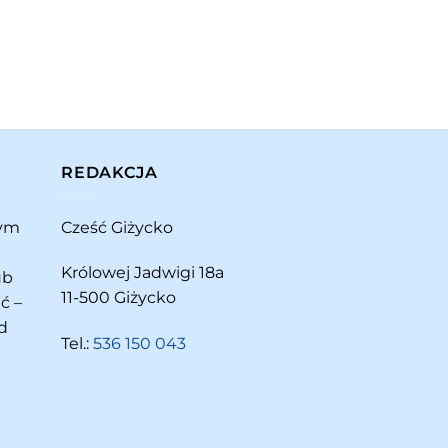
REDAKCJA
rym
Cześć Giżycko
Królowej Jadwigi 18a
ub
11-500 Giżycko
ć –
d
Tel.:
536 150 043