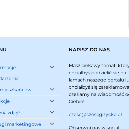
NU
NAPISZ DO NAS
Masz ciekawy temat, któ
ormacje
chciałbyś podzielić się na
arzenia
łamach naszego portalu l
chciałbyś się zareklamowa
 mieszkańców
czekamy na wiadomość o
akcje
Ciebie!
ria zdjęć
czesc@czescgizycko.pl
ugi marketingowe
Obserwuj nas w social