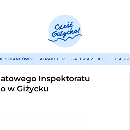
MIESZKAŃCÓW
ATRAKCJE
GALERIA ZDJĘĆ
USŁUG
iatowego Inspektoratu
o w Giżycku