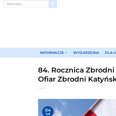
Przewiń
do
zawartości
INFORMACJE
WYDARZENIA
DLA 
84. Rocznica Zbrodni 
Ofiar Zbrodni Katyńsk
04
lut