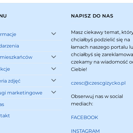
NU
NAPISZ DO NAS
Masz ciekawy temat, któ
ormacje
chciałbyś podzielić się na
arzenia
łamach naszego portalu l
chciałbyś się zareklamowa
 mieszkańców
czekamy na wiadomość o
akcje
Ciebie!
ria zdjęć
czesc@czescgizycko.pl
ugi marketingowe
Obserwuj nas w social
mediach:
as
takt
FACEBOOK
INSTAGRAM