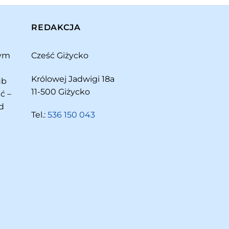
REDAKCJA
rym
Cześć Giżycko
Królowej Jadwigi 18a
ub
11-500 Giżycko
ć –
d
Tel.:
536 150 043