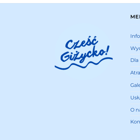
ME
Inf
Wyd
Dla
Atr
Gale
Usł
O n
Kon