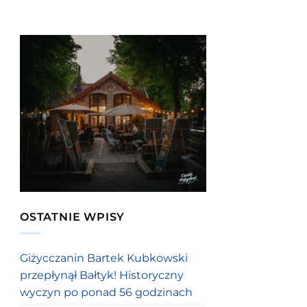
OSTATNIE WPISY
Giżycczanin Bartek Kubkowski
przepłynął Bałtyk! Historyczny
wyczyn po ponad 56 godzinach