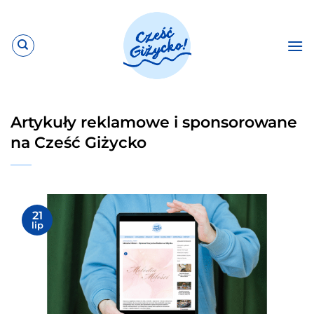
Przewiń
do
zawartości
Artykuły reklamowe i sponsorowane
na Cześć Giżycko
21
lip