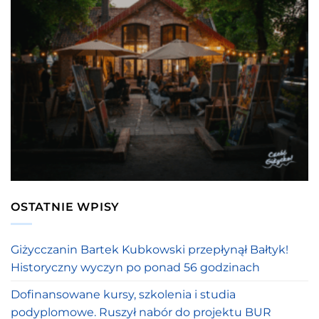
OSTATNIE WPISY
Giżycczanin Bartek Kubkowski przepłynął Bałtyk!
Historyczny wyczyn po ponad 56 godzinach
Dofinansowane kursy, szkolenia i studia
podyplomowe. Ruszył nabór do projektu BUR