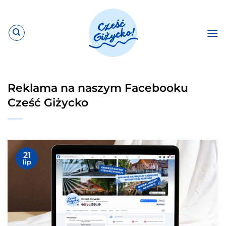
Przewiń
do
zawartości
Reklama na naszym Facebooku
Cześć Giżycko
21
lip