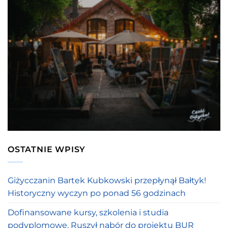
OSTATNIE WPISY
Giżycczanin Bartek Kubkowski przepłynął Bałtyk!
Historyczny wyczyn po ponad 56 godzinach
Dofinansowane kursy, szkolenia i studia
podyplomowe. Ruszył nabór do projektu BUR