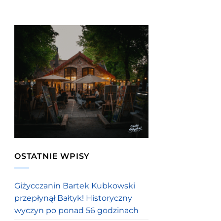
OSTATNIE WPISY
Giżycczanin Bartek Kubkowski
przepłynął Bałtyk! Historyczny
wyczyn po ponad 56 godzinach