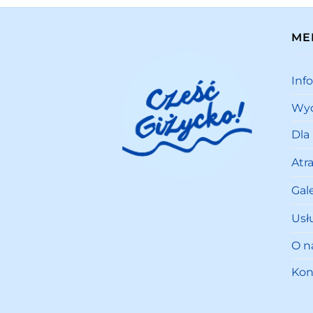
ME
Inf
Wyd
Dla
Atr
Gale
Usł
O n
Kon