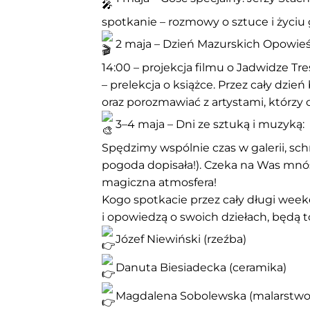
spotkanie – rozmowy o sztuce i życi
2 maja – Dzień Mazurskich Opowieś
14:00 – projekcja filmu o Jadwidze Tr
– prelekcja o książce. Przez cały dzi
oraz porozmawiać z artystami, którzy c
3–4 maja – Dni ze sztuką i muzyką:
Spędzimy wspólnie czas w galerii, sc
pogoda dopisała!). Czeka na Was mnó
magiczna atmosfera!
Kogo spotkacie przez cały długi week
i opowiedzą o swoich dziełach, będą to
Józef Niewiński (rzeźba)
Danuta Biesiadecka (ceramika)
Magdalena Sobolewska (malarstwo