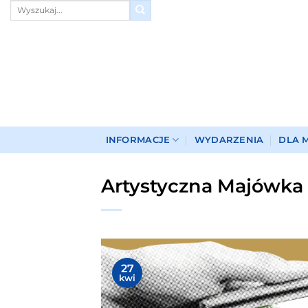
Przewiń
do
zawartości
INFORMACJE
WYDARZENIA
DLA 
Artystyczna Majówka 
27
kwi