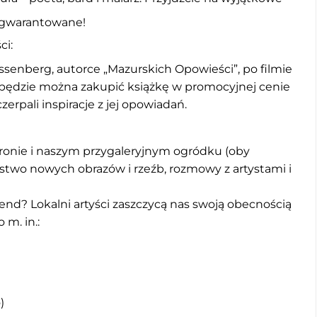
u gwarantowane!
ci:
essenberg, autorce „Mazurskich Opowieści”, po filmie
eń będzie można zakupić książkę w promocyjnej cenie
zerpali inspiracje z jej opowiadań.
hronie i naszym przygaleryjnym ogródku (oby
stwo nowych obrazów i rzeźb, rozmowy z artystami i
end? Lokalni artyści zaszczycą nas swoją obecnością
 m. in.:
)