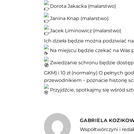
Dorota Jakacka (malarstwo)
Janina Knap (malarstwo)
Jacek Liminowicz (malarstwo)
Ich dzieła będzie można podziwiać na
Na miejscu będzie czekać na Was p
Zwiedzanie schronu będzie dostępne 
GKM) i 10 zł (normalny) O pełnych g
przewodnikiem – poznacie historię sch
Przyjdźcie, spotkajmy się wśród szt
GABRIELA KOZIKO
Współtwórczyni i redak