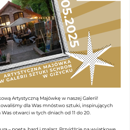
ową Artystyczną Majówkę w naszej Galerii!
owaliśmy dla Was mnóstwo sztuki, inspirujących
a Was otwarci w tych dniach od 11 do 20.
ura – poeta, bard i malarz. Przyjdźcie na wyjątkowe