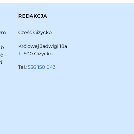
REDAKCJA
rym
Cześć Giżycko
Królowej Jadwigi 18a
ub
11-500 Giżycko
ć –
d
Tel.:
536 150 043