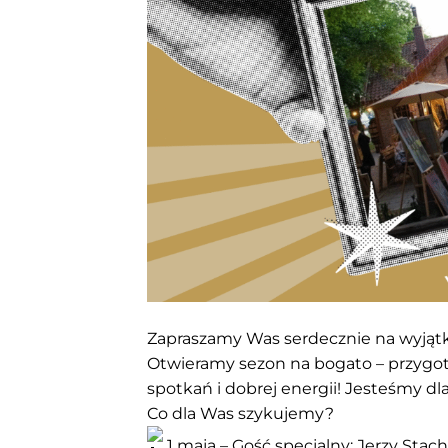
Zapraszamy Was serdecznie na wyjątk
Otwieramy sezon na bogato – przygot
spotkań i dobrej energii! Jesteśmy dl
Co dla Was szykujemy?
1 maja – Gość specjalny: Jerzy Stach