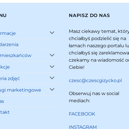
NU
NAPISZ DO NAS
Masz ciekawy temat, któ
ormacje
chciałbyś podzielić się na
arzenia
łamach naszego portalu l
chciałbyś się zareklamowa
 mieszkańców
czekamy na wiadomość o
akcje
Ciebie!
ria zdjęć
czesc@czescgizycko.pl
ugi marketingowe
Obserwuj nas w social
mediach:
as
takt
FACEBOOK
INSTAGRAM