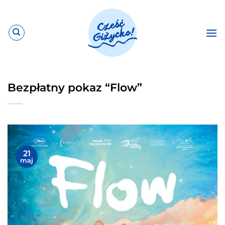
Przewiń
do
zawartości
Bezpłatny pokaz “Flow”
21
maj