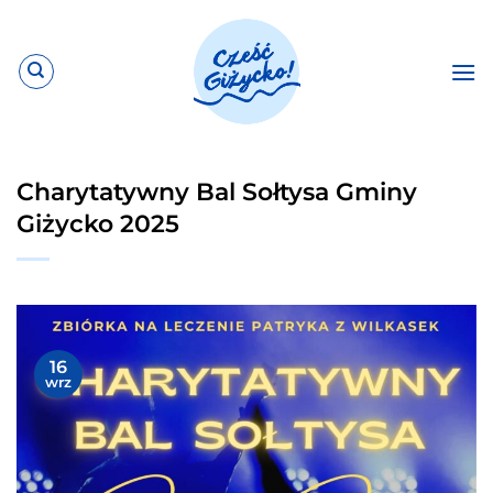
Przewiń
do
zawartości
Charytatywny Bal Sołtysa Gminy
Giżycko 2025
16
wrz