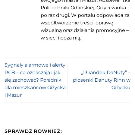
swojego miasta i Mazur. Absolwentka
Politechniki Gdańskiej, Giżycczanka
po raz drugi. W portalu odpowiada za
współtworzenie treści, oprawę
wizualną oraz działania promocyjne –
w sieci i poza nią.
Sygnały alarmowe i alerty
RCB – co oznaczają i jak
„13 randek DaNuty” –
się zachować? Poradnik
piosenki Danuty Rinn w
dla mieszkańców Giżycka
Giżycku
i Mazur
SPRAWDŹ RÓWNIEŻ: