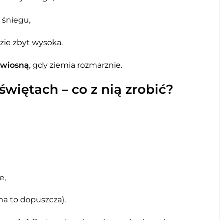
 śniegu,
zie zbyt wysoka.
wiosną
, gdy ziemia rozmarznie.
więtach – co z nią zrobić?
e,
na to dopuszcza).