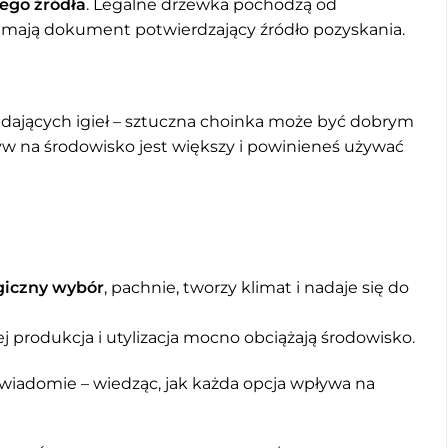
ego źródła
. Legalne drzewka pochodzą od
 mają dokument potwierdzający źródło pozyskania.
padających igieł – sztuczna choinka może być dobrym
yw na środowisko jest większy i powinieneś używać
ogiczny wybór
, pachnie, tworzy klimat i nadaje się do
 jej produkcja i utylizacja mocno obciążają środowisko.
wiadomie – wiedząc, jak każda opcja wpływa na