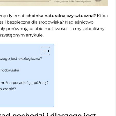
oczny dylemat:
choinka naturalna czy sztuczna?
Która
lsza i bezpieczna dla środowiska? Nadleśnictwo
ały porównujące obie możliwości – a my zebraliśmy
przystępnym artykule.
czego jest ekologiczna?
 środowiska
można posadzić ją później?
ą zrobić?
kąd pochodzi i dlaczego jest