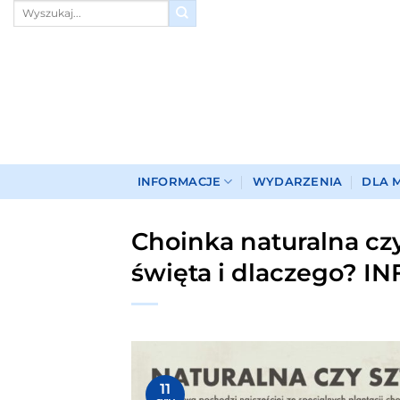
Przewiń
do
zawartości
INFORMACJE
WYDARZENIA
DLA 
Choinka naturalna cz
święta i dlaczego? 
11