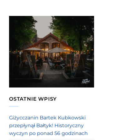
OSTATNIE WPISY
Giżycczanin Bartek Kubkowski
przepłynął Bałtyk! Historyczny
wyczyn po ponad 56 godzinach