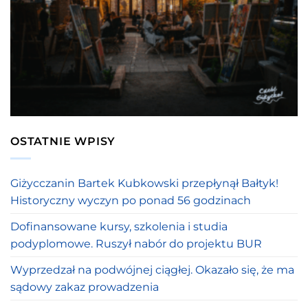
OSTATNIE WPISY
Giżycczanin Bartek Kubkowski przepłynął Bałtyk!
Historyczny wyczyn po ponad 56 godzinach
Dofinansowane kursy, szkolenia i studia
podyplomowe. Ruszył nabór do projektu BUR
Wyprzedzał na podwójnej ciągłej. Okazało się, że ma
sądowy zakaz prowadzenia