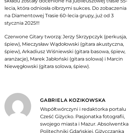
składu zostały docenione na jubileuszowej trasie 55-
lecia, która odniosła olbrzymi sukces. Do zobaczenia
na Diamentowej Trasie 60-lecia grupy, już od 3
stycznia 2025!!!
Czerwone Gitary tworzą: Jerzy Skrzypczyk (perkusja,
śpiew), Mieczysław Wądołowski (gitara akustyczna,
śpiew), Arkadiusz Wiśniewski (gitara basowa, śpiew,
aranżacje), Marek Jabłoński (gitara solowa) i Marcin
Niewęgłowski (gitara solowa, śpiew).
GABRIELA KOZIKOWSKA
Współtwórczyni i redaktorka portalu
Cześć Giżycko. Pasjonatka fotografii,
swojego miasta i Mazur. Absolwentka
Politechniki Gdańskiej, Giżycczanka