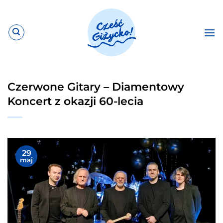
Przewiń
do
zawartości
Czerwone Gitary – Diamentowy
Koncert z okazji 60-lecia
29
maj