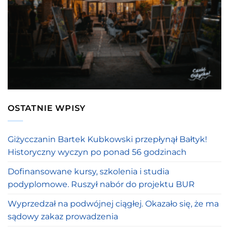
OSTATNIE WPISY
Giżycczanin Bartek Kubkowski przepłynął Bałtyk!
Historyczny wyczyn po ponad 56 godzinach
Dofinansowane kursy, szkolenia i studia
podyplomowe. Ruszył nabór do projektu BUR
Wyprzedzał na podwójnej ciągłej. Okazało się, że ma
sądowy zakaz prowadzenia