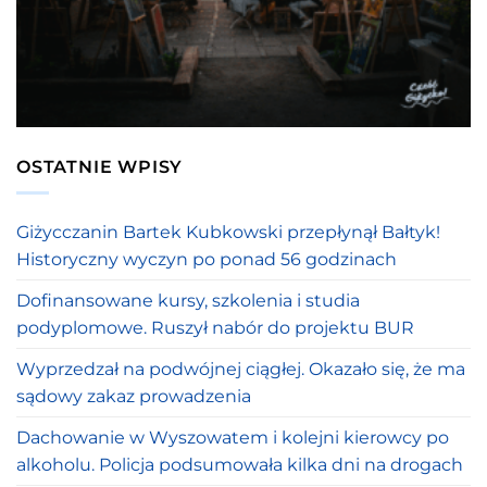
OSTATNIE WPISY
Giżycczanin Bartek Kubkowski przepłynął Bałtyk!
Historyczny wyczyn po ponad 56 godzinach
Dofinansowane kursy, szkolenia i studia
podyplomowe. Ruszył nabór do projektu BUR
Wyprzedzał na podwójnej ciągłej. Okazało się, że ma
sądowy zakaz prowadzenia
Dachowanie w Wyszowatem i kolejni kierowcy po
alkoholu. Policja podsumowała kilka dni na drogach