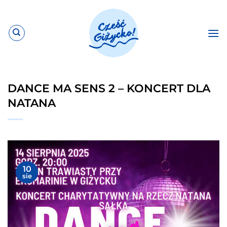
Przewiń
do
zawartości
DANCE MA SENS 2 – KONCERT DLA
NATANA
10
sie