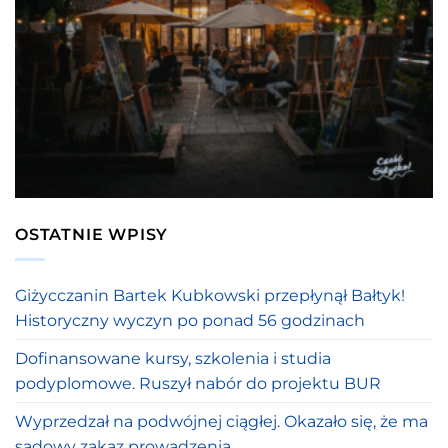
OSTATNIE WPISY
Giżycczanin Bartek Kubkowski przepłynął Bałtyk!
Historyczny wyczyn po ponad 56 godzinach
Dofinansowane kursy, szkolenia i studia
podyplomowe. Ruszył nabór do projektu BUR
Wyprzedzał na podwójnej ciągłej. Okazało się, że ma
sądowy zakaz prowadzenia