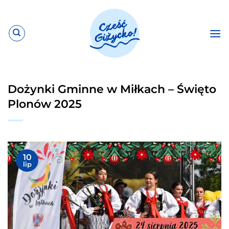
Przewiń
do
zawartości
Dożynki Gminne w Miłkach – Święto
Plonów 2025
10
lip