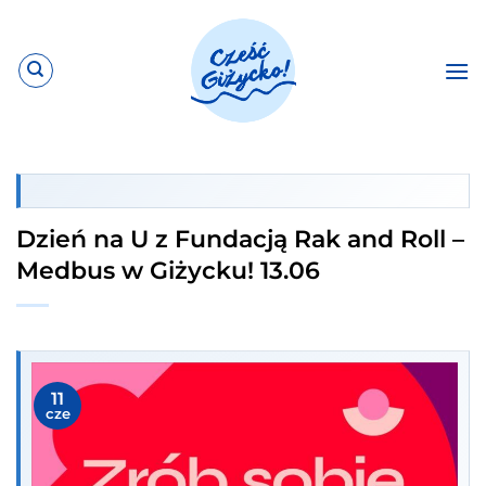
Przewiń
do
zawartości
Dzień na U z Fundacją Rak and Roll –
Medbus w Giżycku! 13.06
11
cze