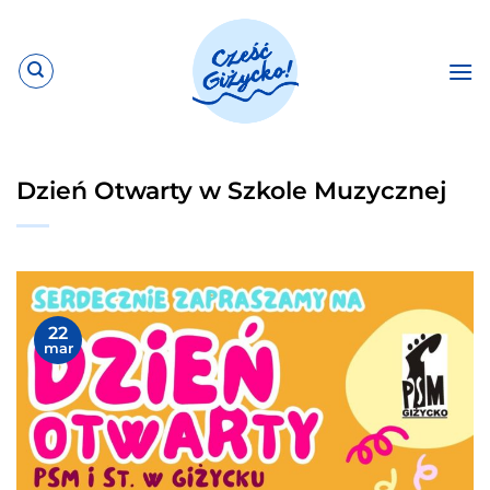
Przewiń
do
zawartości
Dzień Otwarty w Szkole Muzycznej
22
mar