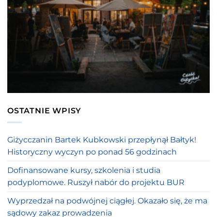
OSTATNIE WPISY
Giżycczanin Bartek Kubkowski przepłynął Bałtyk!
Historyczny wyczyn po ponad 56 godzinach
Dofinansowane kursy, szkolenia i studia
podyplomowe. Ruszył nabór do projektu BUR
Wyprzedzał na podwójnej ciągłej. Okazało się, że ma
sądowy zakaz prowadzenia