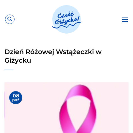
Przewiń
do
zawartości
Dzień Różowej Wstążeczki w
Giżycku
08
paź