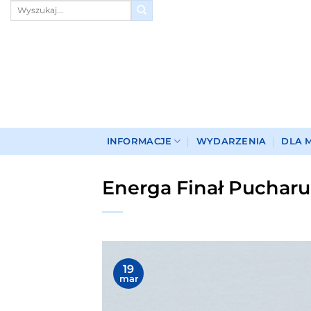
Przewiń
do
zawartości
INFORMACJE
WYDARZENIA
DLA 
Energa Finał Pucharu 
19
mar