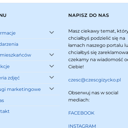
NU
NAPISZ DO NAS
Masz ciekawy temat, któ
ormacje
chciałbyś podzielić się na
arzenia
łamach naszego portalu l
chciałbyś się zareklamowa
 mieszkańców
czekamy na wiadomość o
akcje
Ciebie!
ria zdjęć
czesc@czescgizycko.pl
ugi marketingowe
Obserwuj nas w social
mediach:
as
takt
FACEBOOK
INSTAGRAM