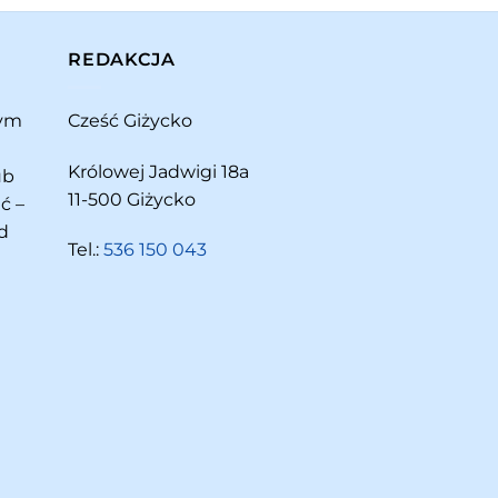
REDAKCJA
rym
Cześć Giżycko
Królowej Jadwigi 18a
ub
11-500 Giżycko
ć –
d
Tel.:
536 150 043