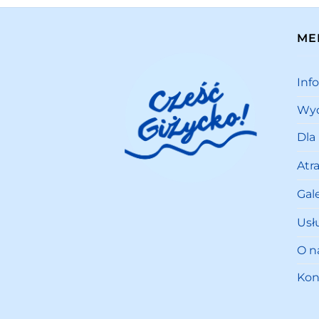
ME
Inf
Wyd
Dla
Atr
Gale
Usł
O n
Kon