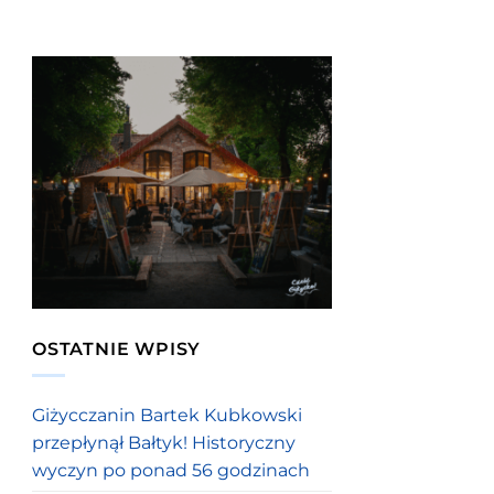
OSTATNIE WPISY
Giżycczanin Bartek Kubkowski
przepłynął Bałtyk! Historyczny
wyczyn po ponad 56 godzinach