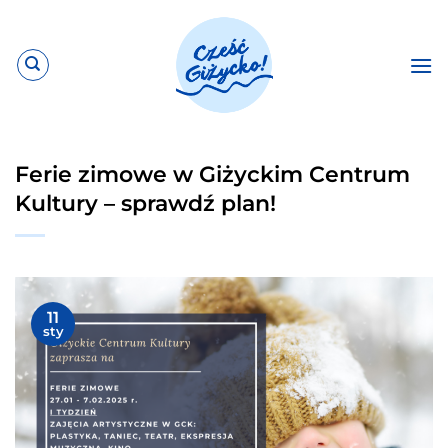
Przewiń
do
zawartości
Ferie zimowe w Giżyckim Centrum
Kultury – sprawdź plan!
11
sty