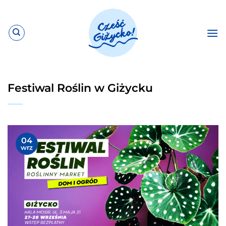
Przewiń
do
zawartości
Festiwal Roślin w Giżycku
04
wrz