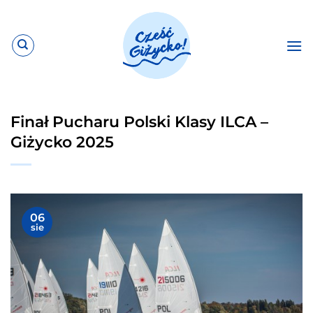
Przewiń
do
zawartości
Finał Pucharu Polski Klasy ILCA –
Giżycko 2025
06
sie