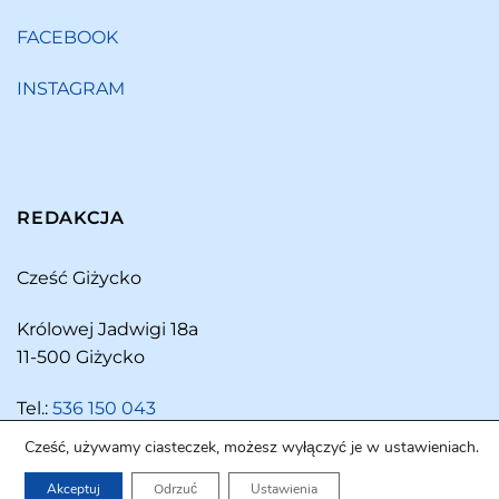
FACEBOOK
INSTAGRAM
REDAKCJA
Cześć Giżycko
Królowej Jadwigi 18a
11-500 Giżycko
Tel.:
536 150 043
Cześć, używamy ciasteczek, możesz wyłączyć je w ustawieniach.
Akceptuj
Odrzuć
Ustawienia
Copyright 2026 ©
Cześć Giżycko