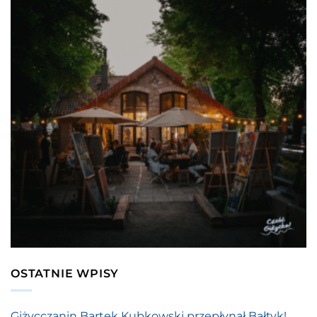
OSTATNIE WPISY
Giżycczanin Bartek Kubkowski przepłynął Bałtyk!