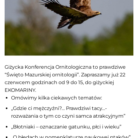
Giżycka Konferencja Ornitologiczna to prawdziwe
“Święto Mazurskiej ornitologii”. Zapraszamy już 22
czerwcem godzinach od 9 do 15, do giżyckiej
EKOMARINY.
Omówimy kilka ciekawych tematów:
„Gdzie ci mężczyźni?… Prawdziwi tacy…-
rozważania o tym co czyni samca atrakcyjnym”
„Błotniaki – oznaczanie gatunku, płci i wieku”
„O błędach w nomenklaturze naukowej ptaków”