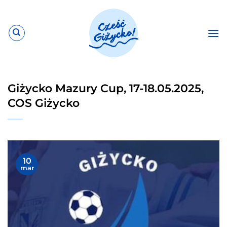
Przewiń
do
zawartości
Giżycko Mazury Cup, 17-18.05.2025,
COS Giżycko
10
mar