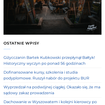
OSTATNIE WPISY
Giżycczanin Bartek Kubkowski przepłynął Bałtyk!
Historyczny wyczyn po ponad 56 godzinach
Dofinansowane kursy, szkolenia i studia
podyplomowe. Ruszył nabór do projektu BUR
Wyprzedzał na podwójnej ciągłej. Okazało się, że ma
sądowy zakaz prowadzenia
Dachowanie w Wyszowatem i kolejni kierowcy po