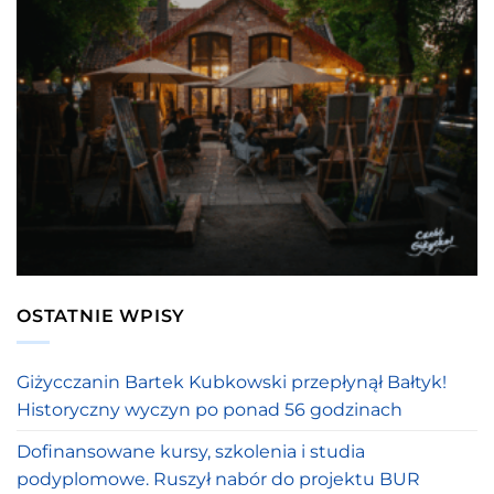
OSTATNIE WPISY
Giżycczanin Bartek Kubkowski przepłynął Bałtyk!
Historyczny wyczyn po ponad 56 godzinach
Dofinansowane kursy, szkolenia i studia
podyplomowe. Ruszył nabór do projektu BUR