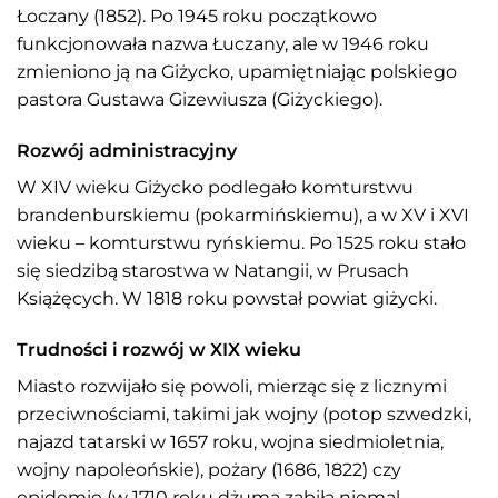
Łoczany (1852). Po 1945 roku początkowo
funkcjonowała nazwa Łuczany, ale w 1946 roku
zmieniono ją na Giżycko, upamiętniając polskiego
pastora Gustawa Gizewiusza (Giżyckiego).
Rozwój administracyjny
W XIV wieku Giżycko podlegało komturstwu
brandenburskiemu (pokarmińskiemu), a w XV i XVI
wieku – komturstwu ryńskiemu. Po 1525 roku stało
się siedzibą starostwa w Natangii, w Prusach
Książęcych. W 1818 roku powstał powiat giżycki.
Trudności i rozwój w XIX wieku
Miasto rozwijało się powoli, mierząc się z licznymi
przeciwnościami, takimi jak wojny (potop szwedzki,
najazd tatarski w 1657 roku, wojna siedmioletnia,
wojny napoleońskie), pożary (1686, 1822) czy
epidemie (w 1710 roku dżuma zabiła niemal