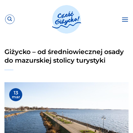
Przewiń
do
zawartości
Giżycko – od średniowiecznej osady
do mazurskiej stolicy turystyki
13
mar