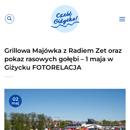
Przewiń
do
zawartości
Grillowa Majówka z Radiem Zet oraz
pokaz rasowych gołębi – 1 maja w
Giżycku FOTORELACJA
02
maj