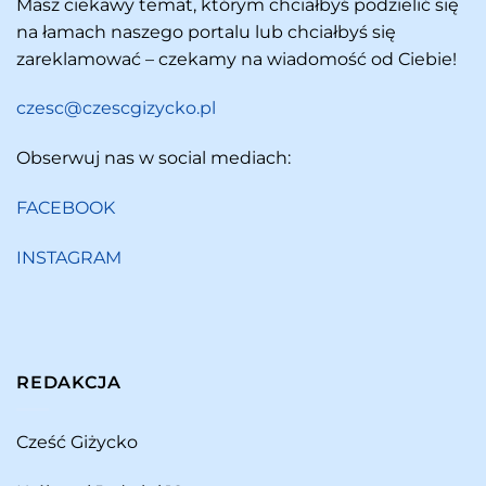
Masz ciekawy temat, którym chciałbyś podzielić się
na łamach naszego portalu lub chciałbyś się
zareklamować – czekamy na wiadomość od Ciebie!
czesc@czescgizycko.pl
Obserwuj nas w social mediach:
FACEBOOK
INSTAGRAM
REDAKCJA
Cześć Giżycko