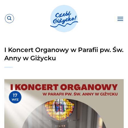
Przewiń
do
zawartości
I Koncert Organowy w Parafii pw. Św.
Anny w Giżycku
17
wrz