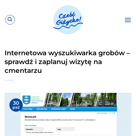
Przewiń
do
zawartości
Internetowa wyszukiwarka grobów –
sprawdź i zaplanuj wizytę na
cmentarzu
30
paź